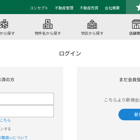
コンセプト
不動産管理
不動産売買
会社概要
から探す
物件名から探す
学区から探す
店舗
ログイン
お済の方
まだ会員
こちらより新規会
新
こちら
ンする
の取扱いについて