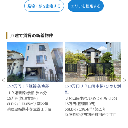
路線・駅を指定する
エリアを指定する
戸建て賃貸の新着物件
15.9万円ＪＲ姫新線/余部
15.0万円ＪＲ山陽本線/ひめじ別
5
所
ＪＲ姫新線/余部 歩35分
Ｊ
15万円(管理費0円)
ＪＲ山陽本線/ひめじ別所 歩5分
5
8LDK / 143.85㎡ / 築22年
15万円(管理費0円)
4L
兵庫県姫路市御立西１丁目
5SLDK / 138.4㎡ / 築25年
兵
兵庫県姫路市別所町別所２丁目