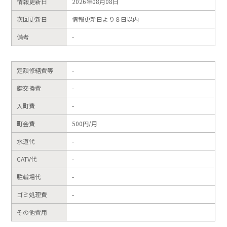
情報更新日
2026年08月08日
次回更新日
情報更新日より８日以内
備考
-
定額修繕費等
-
鍵交換費
-
入町費
-
町会費
500円/月
水道代
-
CATV代
-
駐輪場代
-
ゴミ処理費
-
その他費用