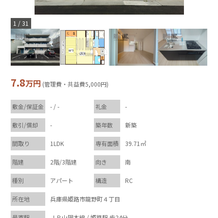
1
/
31
7.8
万円
(管理費・共益費5,000円)
敷金/保証金
- / -
礼金
-
敷引/償却
-
築年数
新築
間取り
1LDK
専有面積
39.71㎡
階建
2階/3階建
向き
南
種別
アパート
構造
RC
所在地
兵庫県姫路市龍野町４丁目
最寄駅
ＪＲ山陽本線 / 姫路駅 歩24分