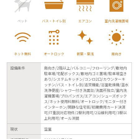
ペット
バス・トイレ別
エアコン
室内洗濯機置場
ネット無料
オートロック
新築・築浅
南向き
設備条件
南向き/2階以上/バルコニー/フローリング/敷地内
駐車場/宅配ボックス/敷地内ゴミ置場/駐車場空き
あり/システムキッチン/コンロ2口/カウンターキ
ッチン/バス・トイレ別/追焚機能/浴室乾燥機/温水
洗浄便座/シャワー付き洗面台/洗面所独立/室内洗
濯機置場/プロパンガス/エアコン/シューズボック
ス/ネット使用料無料/オートロック/モニター付き
インターホン/閑静な住宅街/初期費用カード決済
可/IT重説対応物件/2駅利用可/2沿線利用可/3駅以
上利用可/オール洋間
現状
空室