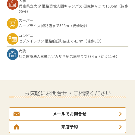
大学
兵庫県立大学 姫路環境人間キャンパス 研究棟Ⅴまで1595m（徒歩
20分）
スーパー
Ａ－プライス 姫路店まで593m（徒歩8分）
コンビニ
セブンイレブン 姫路船丘町店まで417m（徒歩6分）
病院
社会医療法人三栄会ツカザキ記念病院まで834m（徒歩11分）
お気軽にお問合せ・ご相談ください
メールでお問合せ
来店予約