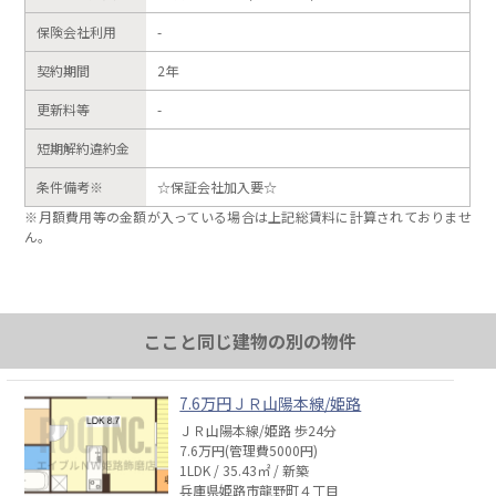
保険会社利用
-
契約期間
2年
更新料等
-
短期解約違約金
条件備考※
☆保証会社加入要☆
※月額費用等の金額が入っている場合は上記総賃料に計算されておりませ
ん。
ここと同じ建物の別の物件
7.6万円ＪＲ山陽本線/姫路
ＪＲ山陽本線/姫路 歩24分
7.6万円(管理費5000円)
1LDK / 35.43㎡ / 新築
兵庫県姫路市龍野町４丁目