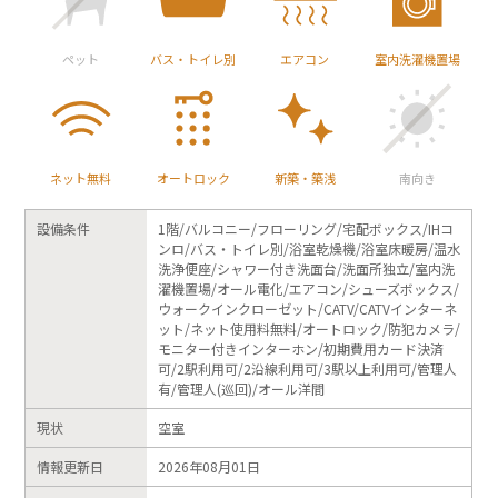
ペット
バス・トイレ別
エアコン
室内洗濯機置場
ネット無料
オートロック
新築・築浅
南向き
設備条件
1階/バルコニー/フローリング/宅配ボックス/IHコ
ンロ/バス・トイレ別/浴室乾燥機/浴室床暖房/温水
洗浄便座/シャワー付き洗面台/洗面所独立/室内洗
濯機置場/オール電化/エアコン/シューズボックス/
ウォークインクローゼット/CATV/CATVインターネ
ット/ネット使用料無料/オートロック/防犯カメラ/
モニター付きインターホン/初期費用カード決済
可/2駅利用可/2沿線利用可/3駅以上利用可/管理人
有/管理人(巡回)/オール洋間
現状
空室
情報更新日
2026年08月01日