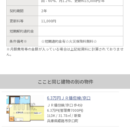
回：60%、月1.2％、更新料15,000円/年
契約期間
2年
更新料等
11,000円
短期解約違約金
条件備考※
☆短期違約金有☆火災保険料無料☆
※月額費用等の金額が入っている場合は上記総賃料に計算されておりませ
ん。
ここと同じ建物の別の物件
6.3万円ＪＲ播但線/京口
ＪＲ播但線/京口 歩4分
6.3万円(管理費7000円)
1LDK / 31.78㎡ / 新築
兵庫県姫路市京口町