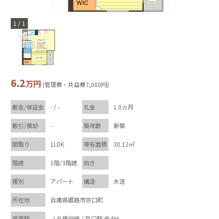
1
/
1
6.2
万円
(管理費・共益費7,000円)
敷金/保証金
- / -
礼金
1.0ヵ月
敷引/償却
-
築年数
新築
間取り
1LDK
専有面積
30.12㎡
階建
1階/3階建
向き
種別
アパート
構造
木造
所在地
兵庫県姫路市京口町
最寄駅
ＪＲ播但線 / 京口駅 歩4分