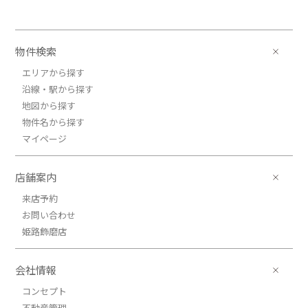
7.9万円ＪＲ播但線/京口
ＪＲ播但線/京口 歩4分
物件検索
7.9万円(管理費7000円)
2LDK / 40.24㎡ / 新築
エリアから探す
兵庫県姫路市京口町
沿線・駅から探す
地図から探す
物件名から探す
マイページ
店舗案内
来店予約
お問い合わせ
姫路飾磨店
会社情報
コンセプト
不動産管理