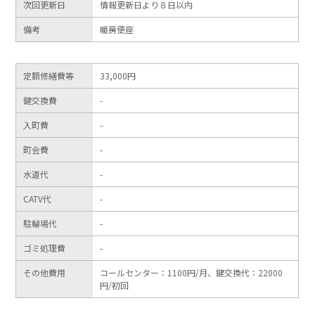
次回更新日
情報更新日より８日以内
備考
暖房便座
定額修繕費等
33,000円
鍵交換費
-
入町費
-
町会費
-
水道代
-
CATV代
-
駐輪場代
-
ゴミ処理費
-
その他費用
コールセンター：1100円/月、鍵交換代：22000
円/初回