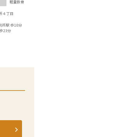
軽量鉄骨
所４丁目
別所駅 歩10分
歩23分