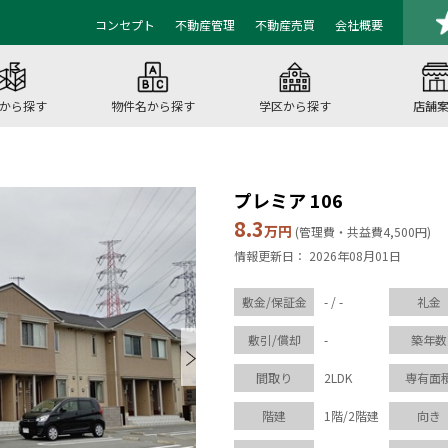
コンセプト
不動産管理
不動産売買
会社概要
から探す
物件名から探す
学区から探す
店舗
プレミア 106
8.3
万円
(管理費・共益費4,500円)
情報更新日： 2026年08月01日
敷金/保証金
- / -
礼金
敷引/償却
-
築年数
間取り
2LDK
専有面
階建
1階/2階建
向き