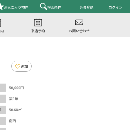
お気に入り
物件
検索条件
会員登録
ログイン
案内
来店予約
お問い合わせ
追加
50,000円
築9年
積
50.68㎡
南西