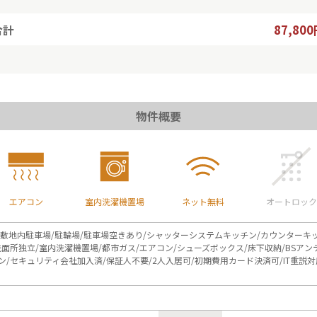
87,80
合計
物件概要
エアコン
室内洗濯機置場
ネット無料
オートロック
/敷地内駐車場/駐輪場/駐車場空きあり/シャッターシステムキッチン/カウンターキ
面所独立/室内洗濯機置場/都市ガス/エアコン/シューズボックス/床下収納/BSアン
/セキュリティ会社加入済/保証人不要/2人入居可/初期費用カード決済可/IT重説対応