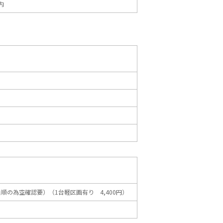
内
先着順の為空確認要）（1台軽区画有り 4,400円）