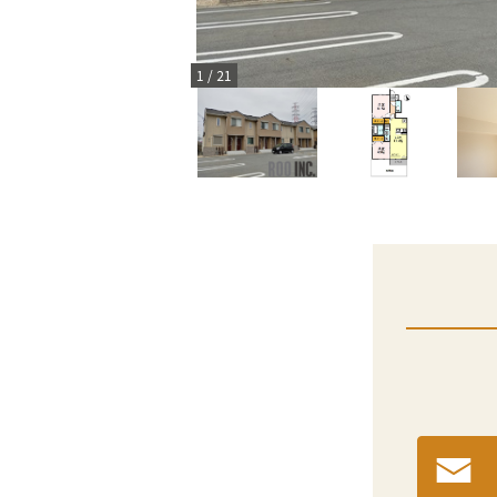
1
/
21