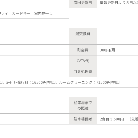
次回更新日
情報更新日より８日以
ュリティ カードキー 室内物干し
鍵交換費
-
町会費
300円/月
CATV代
-
ゴミ処理費
-
初回、ｶｰﾄﾞｷｰ発行料：16500円/初回、ルームクリーニング：71500円/初回
駐車場まで
-
の距離
駐車場備考
2台目 5,500円 （