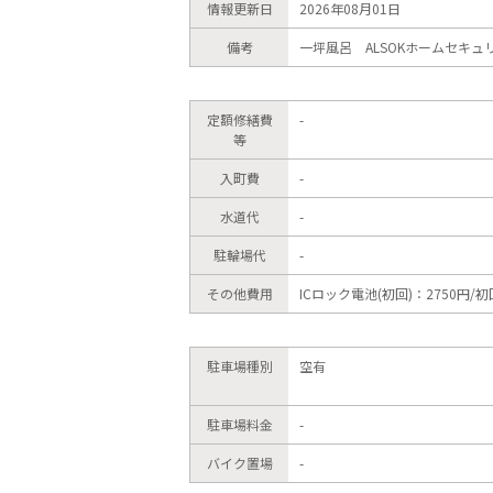
情報更新日
2026年08月01日
備考
一坪風呂 ALSOKホームセキ
定額修繕費
-
等
入町費
-
水道代
-
駐輪場代
-
その他費用
ICロック電池(初回)：2750円/
駐車場種別
空有
駐車場料金
-
バイク置場
-