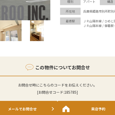
種別
アパート
構造
所在地
兵庫県姫路市別所町別
最寄駅
ＪＲ山陽本線 / ひめじ
ＪＲ山陽本線 / 御着駅 
この物件についてお問合せ
お問合せ時にこちらのコードをお伝えください。
[お問合せコード:
185785
]
メールでお問合せ
来店予約