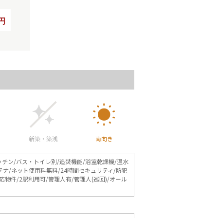
0円
新築・築浅
南向き
ッチン/バス・トイレ別/追焚機能/浴室乾燥機/温水
テナ/ネット使用料無料/24時間セキュリティ/防犯
物件/2駅利用可/管理人有/管理人(巡回)/オール